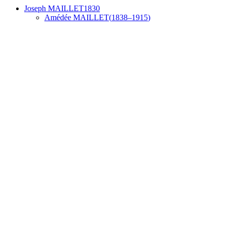
Joseph
MAILLET
1830
Amédée
MAILLET
(
1838
–
1915
)