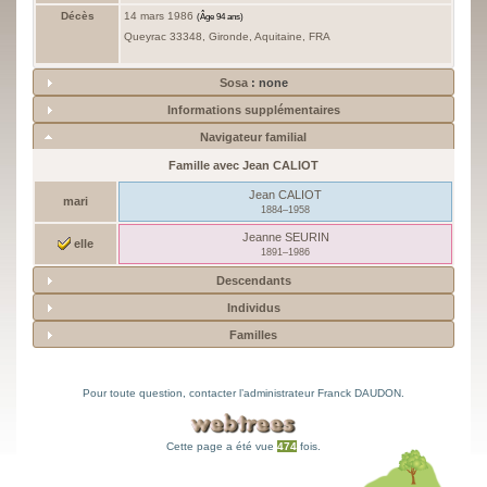
Décès
14 mars 1986
(Âge 94 ans)
Queyrac 33348, Gironde, Aquitaine, FRA
Sosa
: none
Informations supplémentaires
Navigateur familial
Famille avec
Jean
CALIOT
Jean
CALIOT
mari
1884
–
1958
Jeanne
SEURIN
elle
1891
–
1986
Descendants
Individus
Familles
Pour toute question, contacter l’administrateur
Franck DAUDON
.
Cette page a été vue
474
fois.