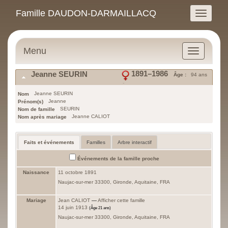
Famille DAUDON-DARMAILLACQ
Menu
1891
–
1986
Jeanne
SEURIN
Âge :
94 ans
Jeanne
SEURIN
Nom
Jeanne
Prénom(s)
SEURIN
Nom de famille
Jeanne CALIOT
Nom après mariage
Faits et événements
Familles
Arbre interactif
Événements de la famille proche
Naissance
11 octobre 1891
Naujac-sur-mer 33300, Gironde, Aquitaine, FRA
Mariage
Jean
CALIOT
—
Afficher cette famille
14 juin 1913
(Âge 21 ans)
Naujac-sur-mer 33300, Gironde, Aquitaine, FRA