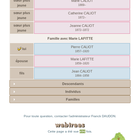
sœur plus
Marie
CALIOT
jeune
1869
–
sœur plus
Catherine
CALIOT
jeune
1872
–
sœur plus
Jeanne
CALIOT
jeune
1872
–
1872
Famille avec
Marie
LAFITTE
Pierre
CALIOT
lui
1857
–
1920
Marie
LAFITTE
épouse
1859
–
1820
Jean
CALIOT
fils
1884
–
1958
Descendants
Individus
Familles
Pour toute question, contacter l’administrateur
Franck DAUDON
.
Cette page a été vue
496
fois.