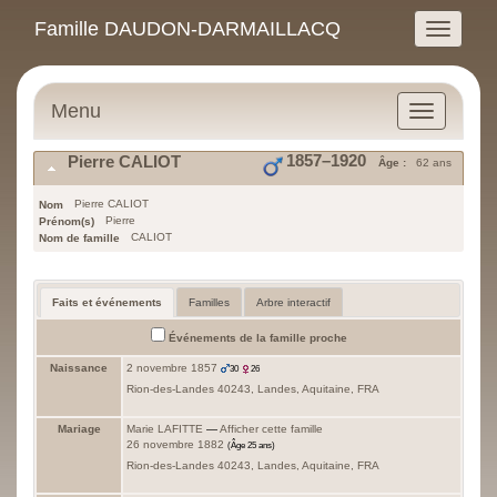
Famille DAUDON-DARMAILLACQ
Menu
1857
–
1920
Pierre
CALIOT
Âge :
62 ans
Pierre
CALIOT
Nom
Pierre
Prénom(s)
CALIOT
Nom de famille
Faits et événements
Familles
Arbre interactif
Événements de la famille proche
Naissance
2 novembre 1857
30
26
Rion-des-Landes 40243, Landes, Aquitaine, FRA
Mariage
Marie
LAFITTE
—
Afficher cette famille
26 novembre 1882
(Âge 25 ans)
Rion-des-Landes 40243, Landes, Aquitaine, FRA