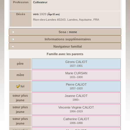
Profession
Cultivateur
Décès
vers
1920
(Âge 62 ans)
Rion-des-Landes 40243, Landes, Aquitaine, FRA
Sosa
: none
Informations supplémentaires
Navigateur familial
Famille avec les parents
Girons
CALIOT
père
1827
–
1901
Marie
CURSAN
mère
1831
–
1900
Pierre
CALIOT
lui
1857
–
1920
sœur plus
Jeanne
CALIOT
jeune
1860
–
sœur plus
Vincente Virginie
CALIOT
jeune
1864
–
1919
sœur plus
Catherine
CALIOT
jeune
1866
–
1866