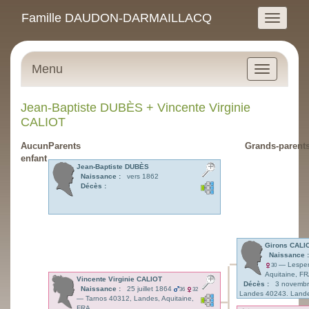
Famille DAUDON-DARMAILLACQ
Menu
Jean-Baptiste
DUBÈS
+
Vincente Virginie
CALIOT
Aucun
Parents
Grands-parent
enfant
Jean-Baptiste
DUBÈS
Naissance :
vers 1862
Décès :
Girons
CALI
Naissance :
—
Lespe
30
Aquitaine, F
Vincente Virginie
CALIOT
Décès :
3 novemb
Naissance :
25 juillet 1864
36
32
Landes 40243, Lande
—
Tarnos 40312, Landes, Aquitaine,
FRA