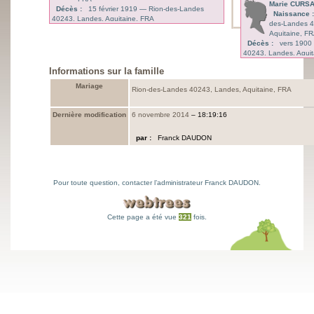
Marie
CURS
Décès :
15 février 1919
—
Rion-des-Landes
Naissance :
40243, Landes, Aquitaine, FRA
des-Landes 4
Aquitaine, F
Décès :
vers 1900
40243, Landes, Aquit
Informations sur la famille
Mariage
Rion-des-Landes 40243, Landes, Aquitaine, FRA
Dernière modification
6 novembre 2014
–
18:19:16
par :
Franck DAUDON
Pour toute question, contacter l’administrateur
Franck DAUDON
.
Cette page a été vue
321
fois.